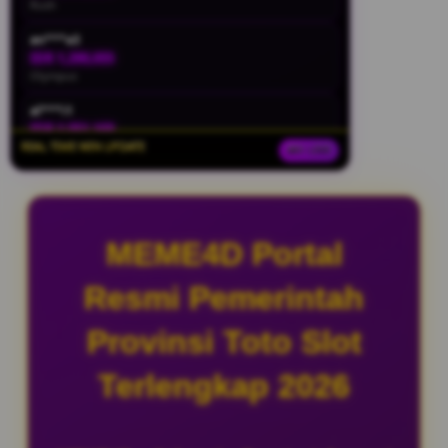
Olympus
V
I
al***i1
E
IDR 1,051,168
Bonanza
W
L
ir***n2
I
IDR 2,208,199
C
REAL TIME WIN UPDATE
Mahjong
â€¢ LIVE
E
re***a9
N
IDR 349,619
S
Gates
E
MEME4D Portal
D
ra***a5
E
IDR 444,508
T
Resmi Pemerintah
Bonanza
A
an***a4
I
Provinsi Toto Slot
IDR 2,323,165
L
Cyber Spin
S
Terlengkap 2026
zi***n6
IDR 395,554
Cyber Spin