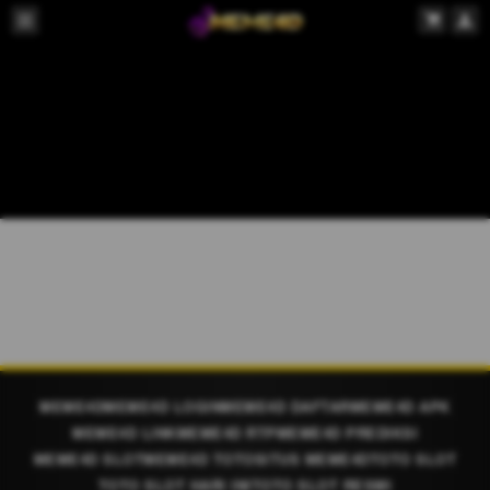
MEME4D
MEME4D LOGIN
MEME4D DAFTAR
MEME4D APK
MEME4D LINK
MEME4D RTP
MEME4D PREDIKSI
MEME4D SLOT
MEME4D TOTO
SITUS MEME4D
TOTO SLOT
TOTO SLOT HARI INI
TOTO SLOT RESMI