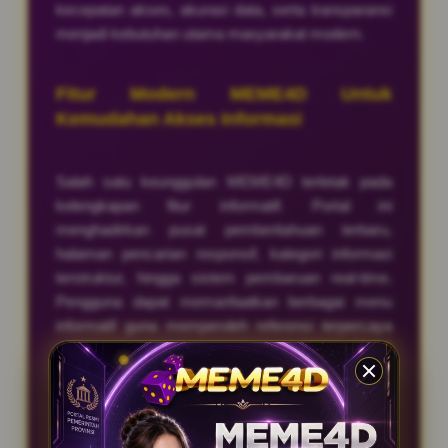
kecepatan akses, akurasi data, serta transparansi
IDR 1,698,524
Twins
menjadi kebutuhan utama masyarakat modern.
fa***r8
IDR 534,702
Fitur Modern MEME4D Untuk
Cyber Spin
Kemudahan Akses Informasi
Salah satu keunggulan MEME4D terletak pada
kelengkapan fitur informatif. Portal ini
menghadirkan pusat pemberitahuan terbaru,
halaman pencarian responsif, kategori informasi
terstruktur, hingga sistem pembaruan real-time.
Pengguna dapat memanfaatkan berbagai menu
informatif guna memperoleh referensi terpercaya
mengenai perkembangan layanan
TOTO SLOT
Terlengkap 2026 dalam konteks informasi publik.
Selain itu, desain adaptif membuat akses tetap
nyaman melalui komputer, tablet, maupun ponsel
pintar. Integrasi teknologi pencarian cerdas